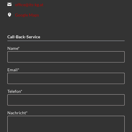
office@its-kg.at
Google Maps
Call-Back-Service
Pflichtfeld
Name
*
Pflichtfeld
Email
*
Pflichtfeld
Telefon
*
Pflichtfeld
Nachricht
*