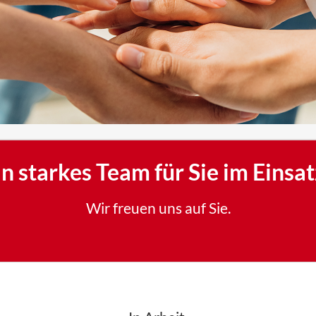
Klimaanl
Bad und S
in starkes Team für Sie im Einsat
Wir freuen uns auf Sie.