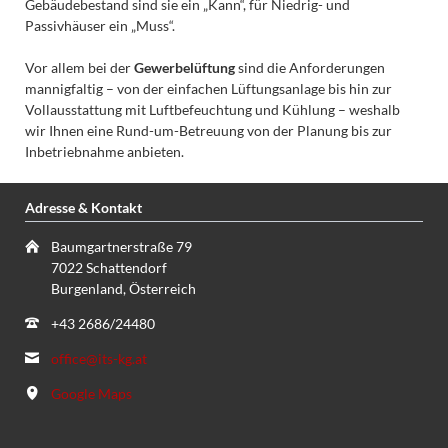
Gebäudebestand sind sie ein „Kann“, für Niedrig- und
Passivhäuser ein „Muss“.
Vor allem bei der
Gewerbelüftung
sind die Anforderungen
mannigfaltig – von der einfachen Lüftungsanlage bis hin zur
Vollausstattung mit Luftbefeuchtung und Kühlung – weshalb
wir Ihnen eine Rund-um-Betreuung von der Planung bis zur
Inbetriebnahme anbieten.
Adresse & Kontakt
Baumgartnerstraße 79
7022 Schattendorf
Burgenland, Österreich
+43 2686/24480
office@its-kg.at
Google Maps