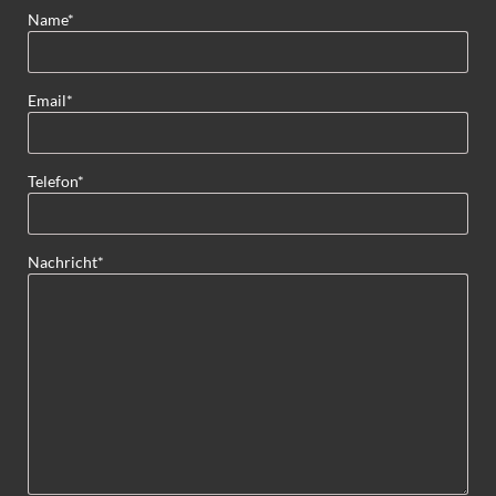
Pflichtfeld
Name
*
Pflichtfeld
Email
*
Pflichtfeld
Telefon
*
Pflichtfeld
Nachricht
*