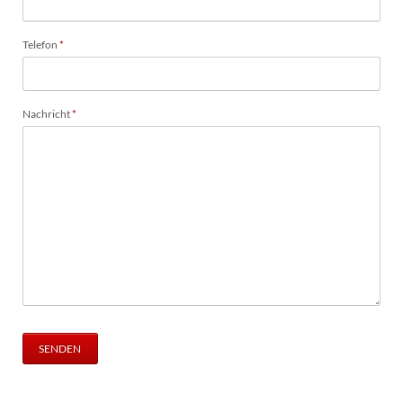
Pflichtfeld
Telefon
*
Pflichtfeld
Nachricht
*
SENDEN